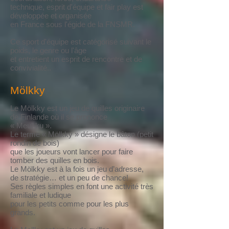
technique, esprit d'équipe et fair play est
développée et organisée
en France sous l'égide de la FNSMR.
Ce sport d'équipe est catégorisé suivant le
poids, le genre ou l'âge
et entretient un esprit de rencontre et de
convivialité..
Mölkky
Le Mölkky est un jeu de quilles originaire
de Finlande où il se prononce
« Meul-ku ».
Le terme « Mölkky » désigne le bâton (petit
rondin de bois)
que les joueurs vont lancer pour faire
tomber des quilles en bois.
Le Mölkky est à la fois un jeu d’adresse,
de stratégie… et un peu de chance!
Ses règles simples en font une activité très
familiale et ludique
pour les petits comme pour les plus
grands.