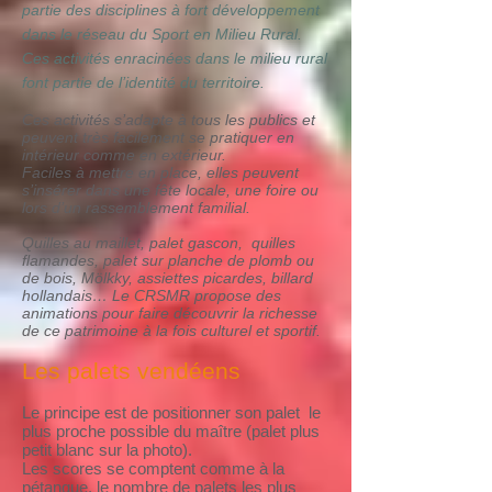
partie des disciplines à fort développement
dans le réseau du Sport en Milieu Rural.
Ces activités enracinées dans le milieu rural
font partie de l’identité du territoire.
Ces activités s’adapte à tous les publics et
peuvent très facilement se pratiquer en
intérieur comme en extérieur.
Faciles à mettre en place, elles peuvent
s’insérer dans une fête locale, une foire ou
lors d’un rassemblement familial.
Quilles au maillet, palet gascon, quilles
flamandes, palet sur planche de plomb ou
de bois, Mölkky, assiettes picardes, billard
hollandais… Le CRSMR propose des
animations pour faire découvrir la richesse
de ce patrimoine à la fois culturel et sportif.
Les palets vendéens
Le principe est de positionner son
palet le
plus proche possible du maître (palet plus
petit blanc sur la photo).
Les scores se comptent comme à la
pétanque, le nombre de palets les plus