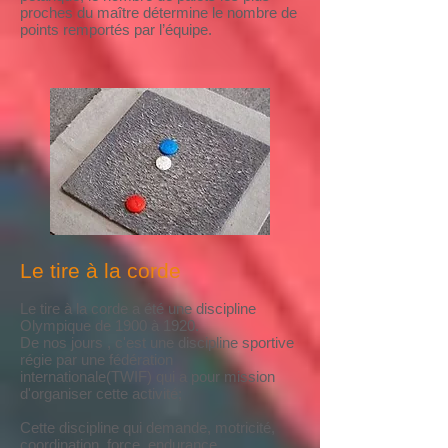
proches du maître détermine le nombre de
points remportés par l’équipe.
Le tire à la corde
Le tire à la corde a été une discipline
Olympique de 1900 à 1920.
De nos jours , c'est une discipline sportive
régie par une fédération
internationale(TWIF) qui a pour mission
d'organiser cette activité;
Cette discipline qui demande, motricité,
coordination, force, endurance