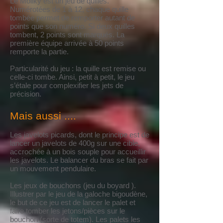
Le Mollky est un jeu de quilles.
Numérotées de 1 à 12, chaque quille
tombée permet de remporter autant de
points que son numéro. Si deux quilles
tombent, 2 points sont marqués. La
première équipe arrivée à 50 points
remporte la partie.
Particularité du jeu : la quille est remise ou
celle-ci tombe. Ainsi, petit à petit, le jeu
s’étale pour complexifier les jets de
précision.
Mais aussi ....
Les javelots picards, dont le principe est de
lancer un javelots de 400g sur une cible,
accrochée à un bois souple pour accueillir
les javelots. Le balancer du bras se fait par
un mouvement pendulaire.
Les jeux de bouchons (jeu du boyard ).
Illustrer par le jeu de la galoche bigoudène,
le but de ce jeu est de lancer le palet et
faire tomber les jetons/pièces sur le
bouchon (sorte de totem). Les palets les