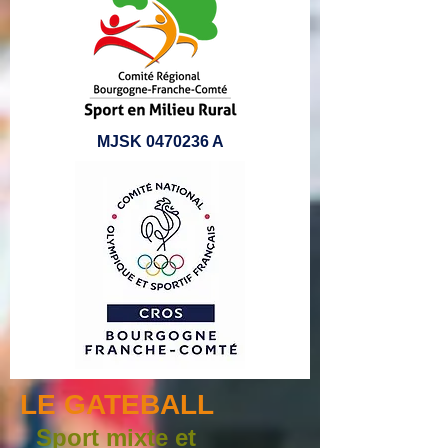
MJSK
0470236
A
LE GATEBALL
Sport mixte et