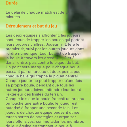
Durée
Le délai de chaque match est de 30
minutes.
Déroulement et but du jeu
Les deux équipes s’affrontent, les joueurs
sont tenus de frapper les boules qui portent
leurs propres chiffres. Joueur n° 1 fera le
premier tir, suivi par les autres joueurs dans
l’ordre numérique. Leur but est de frapper
la boule à travers les arceaux 1, 2 et 3,
dans l’ordre, puis contre le piquet de but.
Un point sera marqué pour chaque boule
passant par un arceau et deux points pour
chaque balle qui frappe le piquet central.
Chaque joueur ne peut frapper qu’une fois
sa propre boule, pendant que tous les
autres joueurs doivent attendre leur tour à
l’extérieur des limites du terrain.
Chaque fois que la boule franchit un arceau
ou touche une autre boule, le joueur est
autorisé à frapper une seconde fois. Les
joueurs de chaque équipe peuvent utiliser
toutes sortes de stratégies et organiser
leurs offensives, comme aider les membres
de leur équipe en frappant la boule à