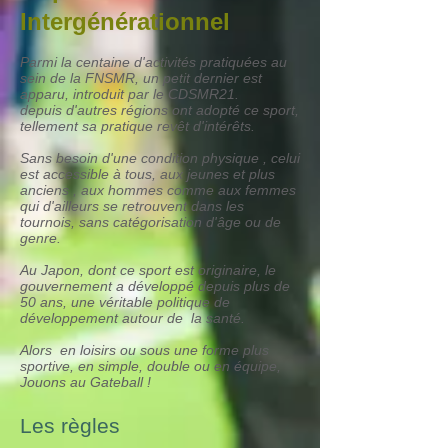
Intergénérationnel
Parmi la centaine d'activités pratiquées au
sein de la FNSMR, un petit dernier est
apparu, introduit par le CDSMR21.
depuis d'autres régions ont adopté ce sport,
tellement sa pratique revêt d'intérêts.
Sans besoin d'une condition physique , celui
est accessible à tous, aux jeunes et plus
anciens , aux hommes comme aux femmes
qui d'ailleurs se retrouvent dans les
tournois, sans catégorisation d'âge ou de
genre.
Au Japon, dont ce sport est originaire, le
gouvernement a développé depuis plus de
50 ans, une véritable politique de
développement autour de la santé.
Alors en loisirs ou sous une forme plus
sportive, en simple, double ou en équipe,
Jouons au Gateball !
Les règles