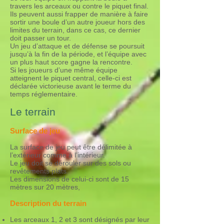
travers les arceaux ou contre le piquet final.
Ils peuvent aussi frapper de manière à faire
sortir une boule d’un autre joueur hors des
limites du terrain, dans ce cas, ce dernier
doit passer un tour.
Un jeu d’attaque et de défense se poursuit
jusqu’à la fin de la période, et l’équipe avec
un plus haut score gagne la rencontre.
Si les joueurs d’une même équipe
atteignent le piquet central, celle-ci est
déclarée victorieuse avant le terme du
temps réglementaire.
Le terrain
Surface de jeu
La surface de jeu peut être délimitée à
l’extérieur comme à l’intérieur.
Le jeu doit se dérouler sur des sols ou
revêtements plats.
Les dimensions de celui-ci sont de 15
mètres sur 20 mètres,
Description du terrain
Les arceaux 1, 2 et 3 sont désignés par leur