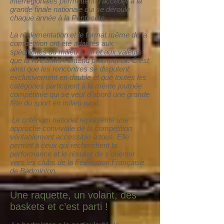
interrégionales permettent d’accéder à la
grande finale nationale qui se déroule
chaque année à la Pentecôte.
La réglementation et le format même de la
compétition ont été adaptés aux
spécificités du milieu rural et aux valeurs
que la F.N.S.M.R entend promouvoir. C’est
ainsi que les rencontres se disputent
exclusivement en double et que toutes les
catégories participent à la même journée
compétitive qui se veut d’abord une grande
fête du sport en milieu rural.
Le critérium national représente une
approche conviviale de la compétition
véritablement accessible à tous. Elle
permet à ceux qui recherchent la
performance et le résultat de s’orienter
vers les clubs de la Fédération Française
de Badminton.
Une raquette, un volant, des
baskets et c’est parti !