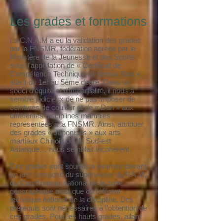
Les grades et formations
La C.N.A.M a eu la validation des grades
par la FNSMR, fédération agréée par le
Ministère de la Jeunesse et des Sports,
sous l’appellation de « Certificat de
Compétence Technique de niveau Noir »
allant du 1er au 5ème degré. Dans un
souci d’équité et d’impartialité, il nous a
semblé judicieux de ne pas imposer de
ceintures de couleur et de « Dan » aux
différentes disciplines martiales
représentées à la FNSMR. Ainsi, attribuer
des grades « Japonisés » aux arts
martiaux Chinois ou du Sud-est
Asiatique… nous semblait incohérent.
Ces grades sont soumis a examen devant
un jury composé du superviseur du P.A.M,
du Coordinateur national de la zone
géographique ainsi que du référent
technique national de la discipline. Des
prérequis sont nécessaires à l’obtention de
ces grades. Pour les hauts grades, allant