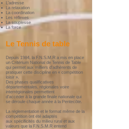
L’adresse
La relaxation
La coordination
Les réflexes
La souplesse
La force
Le Tennis de table
Depuis 1984, la F.N.S.M.R a mis en place
un Critérium National de Tennis de Table
qui permet aux milliers d’adhérents de
pratiquer cette discipline en « compétition
loisir ».
Des phases qualificatives
départementales, régionales voire
interrégionales permettent
d’accéder à la grande finale nationale qui
se déroule chaque année à la Pentecôte.
La réglementation et le format même de la
compétition ont été adaptés
aux spécificités du milieu rural et aux
valeurs que la F.N.S.M.R entend