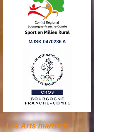
MJSK
0470236
A
Les Arts martiaux