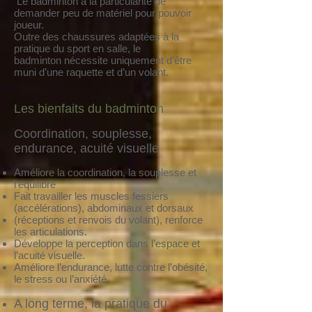
Le badminton a la particularité de
demander peu de matériel pour pouvoir
joueur.
Outre des chaussures adaptées à la
pratique du sport en salle, le
badminton nécessite uniquement d’être
muni d’une raquette et d’un volant.
Les bienfaits du badminton
Coordination, souplesse,
endurance, acuité visuelle
Améliore la coordination, la souplesse et
l’équilibre
Fait travailler les muscles fessiers
(accélérations), abdominaux et dorsaux
(réceptions et renvois du volant), renforce
les articulations.
Développe la perception dans l’espace et
l’acuité visuelle.
Améliore l’endurance, lutte contre l’obésité,
le stress ou l’anxiété.
A long terme, la pratique du