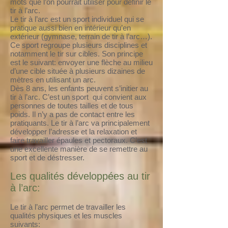
mots que l’on pourrait utiliser pour définir le
tir à l’arc.
Le tir à l’arc est un sport individuel qui se
pratique aussi bien en intérieur qu’en
extérieur (gymnase, terrain de tir à l’arc…).
Ce sport regroupe plusieurs disciplines et
notamment le tir sur cibles. Son principe
est le suivant: envoyer une flèche au milieu
d’une cible située à plusieurs dizaines de
mètres en utilisant un arc.
Dès 8 ans, les enfants peuvent s’initier au
tir à l’arc. C’est un sport qui convient aux
personnes de toutes tailles et de tous
poids. Il n’y a pas de contact entre les
pratiquants. Le tir à l’arc va principalement
développer l’adresse et la relaxation et
faire travailler épaules et pectoraux. C’est
une excellente manière de se remettre au
sport et de déstresser.
Les qualités développées au tir
à l’arc:
Le tir à l’arc permet de travailler les
qualités physiques et les muscles
suivants: