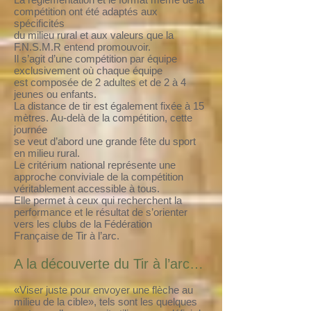
compétition ont été adaptés aux
spécificités
du milieu rural et aux valeurs que la
F.N.S.M.R entend promouvoir.
Il s’agit d’une compétition par équipe
exclusivement où chaque équipe
est composée de 2 adultes et de 2 à 4
jeunes ou enfants.
La distance de tir est également fixée à 15
mètres. Au-delà de la compétition, cette
journée
se veut d’abord une grande fête du sport
en milieu rural.
Le critérium national représente une
approche conviviale de la compétition
véritablement accessible à tous.
Elle permet à ceux qui recherchent la
performance et le résultat de s’orienter
vers les clubs de la Fédération
Française de Tir à l’arc.
A la découverte du Tir à l’arc…
«Viser juste pour envoyer une flèche au
milieu de la cible», tels sont les quelques