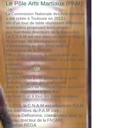
Le Pôle Arts Martiaux (PAM)
La Commission Nationale des Arts martiaux
a été créée à Toulouse en 2013 l
ors d’un tour de table réunissant différents
techniciens proposant leurs projets
aux membres directeurs de la fédération.
La C.N.A.M est née dans un esprit collégial,
de partage, de développement et
d’accessibilité en lien direct avec la
philosophie de la FNSMR.
Elle a pour missions, la coordination des
clubs et disciplines martiales, la gestion des
examens,
la supervision des évènements et criteriums
nationaux.
La C.N.A.M se porte garante de la juste
évolution martiale des pratiquants
dans le respect de l’éthique d’une évolution
juste et accessible à tous les
pratiquants et à tous les styles martiaux.
En 2016, la C.N.A.M est rebaptisée P.A.M
Les membres du P.A.M sont :
Philippe Delhomme, coordinateur avec le
bureau directeur de la FNSMR
Jonathan REGA