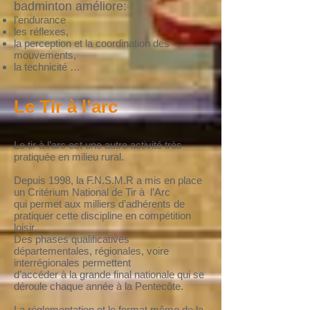
badminton améliore:
l’endurance
les réflexes,
la perception et la coordination des
mouvements,
la technicité …
Le Tir à l’arc
Le tir à l’arc est une autre activité très
pratiquée en milieu rural.
Depuis 1998, la F.N.S.M.R a mis en place
un Critérium National de Tir à l’Arc
qui permet aux milliers d’adhérents de
pratiquer cette discipline en compétition
loisir.
Des phases qualificatives
départementales, régionales, voire
interrégionales permettent
d’accéder à la grande final nationale qui se
déroule chaque année à la Pentecôte.
La réglementation et le format même de la