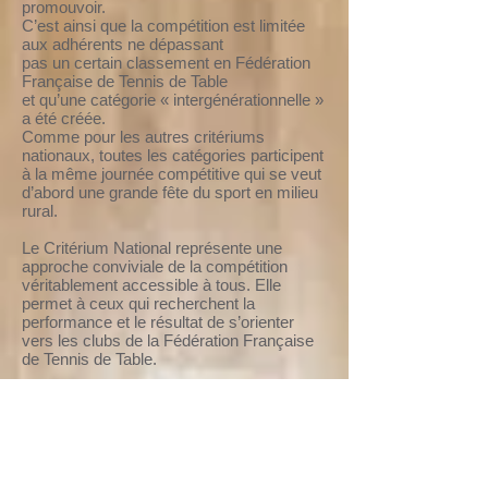
promouvoir.
C’est ainsi que la compétition est limitée
aux adhérents ne dépassant
pas un certain classement en Fédération
Française de Tennis de Table
et qu’une catégorie « intergénérationnelle »
a été créée.
Comme pour les autres critériums
nationaux, toutes les catégories participent
à la même journée compétitive qui se veut
d’abord une grande fête du sport en milieu
rural.
Le Critérium National représente une
approche conviviale de la compétition
véritablement accessible à tous. Elle
permet à ceux qui recherchent la
performance et le résultat de s’orienter
vers les clubs de la Fédération Française
de Tennis de Table.
Caractéristiques et
particularités
Le tennis de table ou ping-pong est le sport
individuel le plus joué au monde. Il est