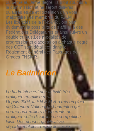
du 6ème au 9ème degré, ils sont soumis a
la commission et ne seront délivrés
qu’après étude et l’obtention d’un vote
majoritaire des membres du P.A.M .
Les licenciés de la FNSMR , ont bien
évidement la possibilité de s’affilier à des
Fédérations Délégataires et ainsi suivre un
double cursus.Les modalités de
progression et d’accession à chaque degré
des CCT sont détaillées dans le
Règlement Général des Passages de
Grades FNSMR.
Le Badminton
Le badminton est une activité très
pratiquée en milieu rural.
Depuis 2004, la F.N.S.M.R a mis en place
un Critérium National de badminton qui
permet aux milliers d’adhérents de
pratiquer cette discipline en compétition
loisir. Des phases qualificatives
départementales, régionales, voire