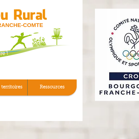
RANCHE-COMTE
 territoires
Ressources