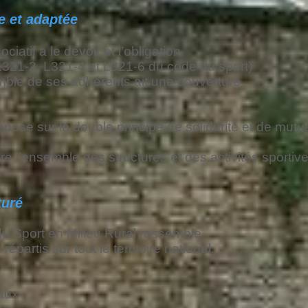
e et adaptée
atif a le devoir et l’obligation
es L321-2, L321-4 et L321-6 du code du sport)
emble de ses adhérents ait une couverture
repose sur le double principe de solidarité et de mutu
 l’ensemble des structures et des activités sportives
turé
du Sport en Milieu Rural rassemble
partis sur tout le territoire national.
aux