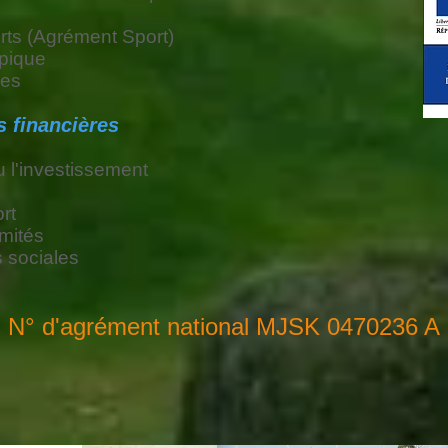
orts (Agrément Sport)
pique
les
s financières
 l'investissement
ort
mités
s sociales
N° d'agrément national MJSK 0470236 A