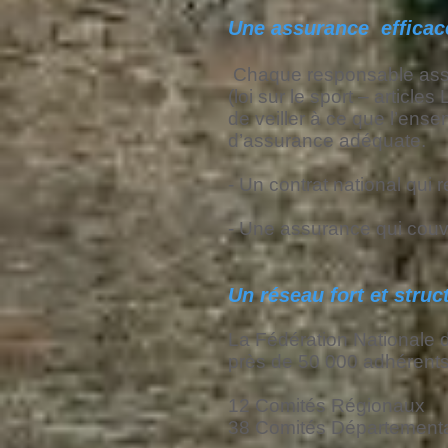
Une assurance efficac
Chaque responsable associ
(loi sur le sport – articl
de veiller à ce que l’ens
d’assurance adéquate.
- Un contrat national qui 
- Une assurance qui couvre
Un réseau fort et struc
La Fédération Nationale 
près de 50 000 adhérents ré
12 Comités Régionaux
38 Comités Département