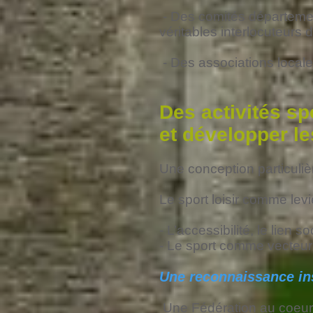
- Des comités départemen
véritables interlocuteurs d
- Des associations locales
Des activités sp
et développer les
Une conception particuliè
Le sport loisir comme lev
- L’accessibilité, le lien so
- Le sport comme vecteur 
Une reconnaissance ins
Une Fédération au coeur