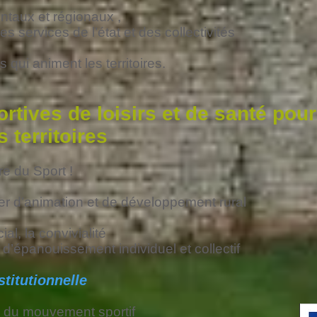
taux et régionaux ,
es services de l’état et des collectivités
 qui animent les territoires.
ortives de loisirs et de santé pou
 territoires
re du Sport !
ier d’animation et de développement rural
cial, la convivialité
d’épanouissement individuel et collectif
titutionnelle
 du mouvement sportif