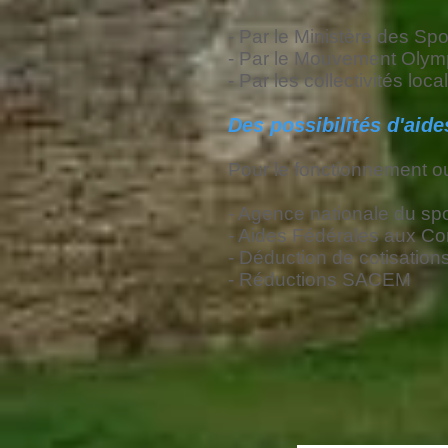
- Par le Ministère des Sp
- Par le Mouvement Olym
- Par les collectivités loca
Des possibilités d'aide
Pour le fonctionnement ou
- Agence nationale du sp
- Aides Fédérales aux Co
- Déduction de cotisation
- Réductions SACEM